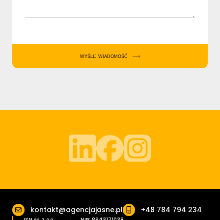
WYŚLIJ WIADOMOŚĆ
kontakt@agencjajasne.pl
+48 784 794 234
JSN sp. z o.o.
NIP: 8943171038